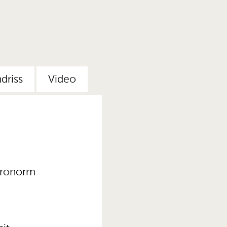
driss
Video
tronorm