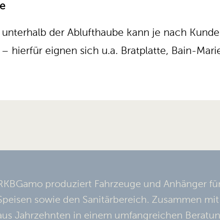
ie
t unterhalb der Ablufthaube kann je nach Kun
 hierfür eignen sich u.a. Bratplatte, Bain-Marie
RKBGamo produziert Fahrzeuge und Anhänger für
Speisen sowie den Sanitärbereich. Zusammen mi
aus Jahrzehnten in einem umfangreichen Berat