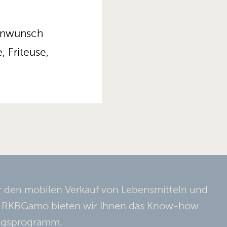
denwunsch
, Friteuse,
 den mobilen Verkauf von Lebensmitteln und
t RKBGamo bieten wir Ihnen das Know-how
ungsprogramm.