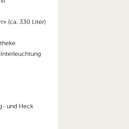
mit
» (ca. 330 Liter)
ttheke
interleuchtung
ug- und Heck