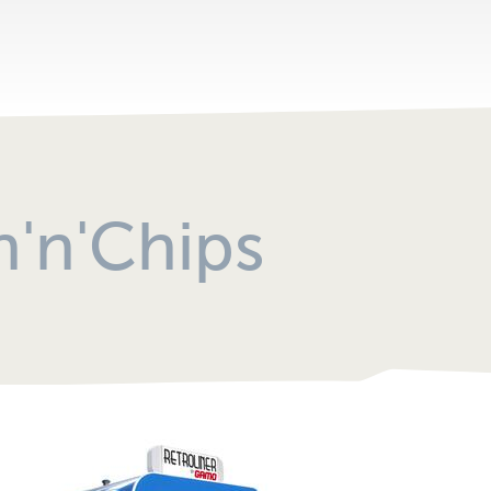
bilen
'n'Chips