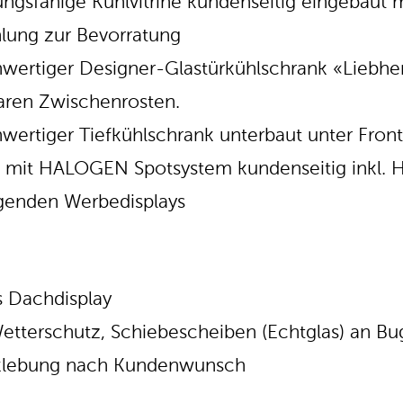
tungsfähige Kühlvitrine kundenseitig eingebaut 
lung zur Bevorratung
wertiger Designer-Glastürkühlschrank «Liebherr
baren Zwischenrosten.
wertiger Tiefkühlschrank unterbaut unter Fron
 mit HALOGEN Spotsystem kundenseitig inkl. H
egenden Werbedisplays
s Dachdisplay
etterschutz, Schiebescheiben (Echtglas) an B
klebung nach Kundenwunsch