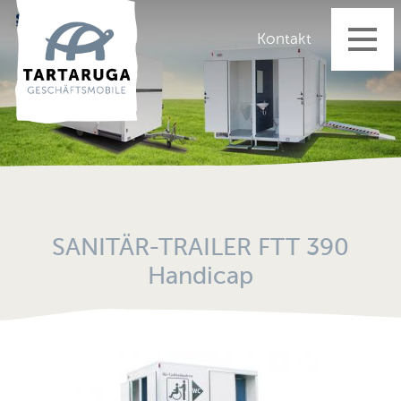
Startseite
Kontakt
Geschäftsmobile
Fahrzeugangebot
Aktuelles
Vermietung
Dienstleistungen
Über uns
SANITÄR-TRAILER FTT 390
Jobs
Handicap
Kontakt
Impressum
Datenschutz
AGB's