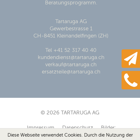
Beratungsprogramm.
Tartaruga AG
Gewerbestrasse 1
CH-8451 Kleinandelfingen (ZH)
Tel +41 52 317 40 40
kundendienst@tartaruga.ch
verkauf@tartaruga.ch
ersatzteile@tartaruga.ch
© 2026 TARTARUGA AG
Impressum
Datenschutz
Bilder:
Diese Webseite verwendet Cookies. Durch die Nutzung der