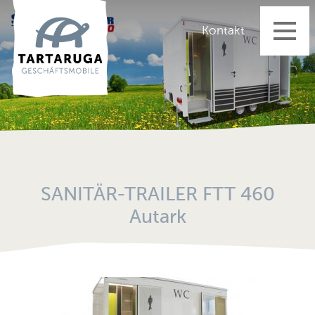
Startseite
Kontakt
Geschäftsmobile
Fahrzeugangebot
Aktuelles
Vermietung
Dienstleistungen
Über uns
SANITÄR-TRAILER FTT 460
Jobs
Autark
Kontakt
Impressum
Datenschutz
AGB's