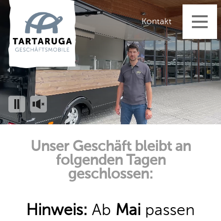
Startseite
Kontakt
Geschäftsmobile
Fahrzeugangebot
Aktuelles
Vermietung
Dienstleistungen
Über uns
Unser Geschäft bleibt an
Kontakt
folgenden Tagen
Impressum
geschlossen:
Datenschutz
AGB's
Hinweis:
Ab
Mai
passen