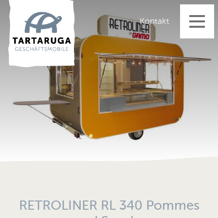
Startseite
Kontakt
Geschäftsmobile
Fahrzeugangebot
Aktuelles
Vermietung
Dienstleistungen
Über uns
Jobs
Kontakt
Impressum
Datenschutz
RETROLINER RL 340 Pommes
AGB's