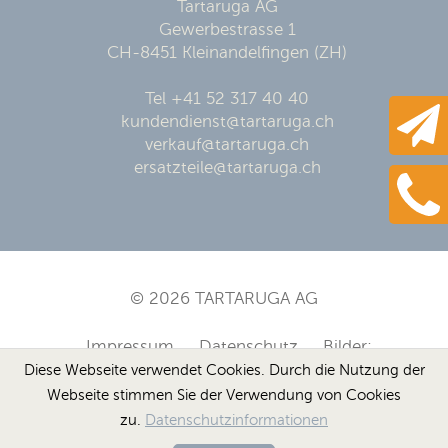
Tartaruga AG
Gewerbestrasse 1
CH-8451 Kleinandelfingen (ZH)
Tel +41 52 317 40 40
kundendienst@tartaruga.ch
verkauf@tartaruga.ch
ersatzteile@tartaruga.ch
© 2026 TARTARUGA AG
Impressum
Datenschutz
Bilder:
Diese Webseite verwendet Cookies. Durch die Nutzung der
RKBGamo www.gamo.de
Werbeagentur
Webseite stimmen Sie der Verwendung von Cookies
zu.
Datenschutzinformationen