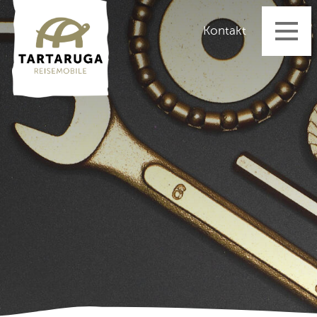
Startseite
Kontakt
Reisemobile
Vermietung
Fahrzeugangebot
Aktuelles
Dienstleistungen
Beratung & Verkauf
Reparatur & Unterhalt
Nachrüstungen & Zubehör
Über uns
Kontakt
Impressum