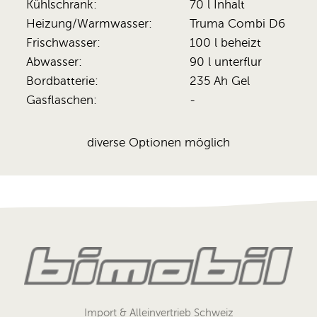
Kühlschrank:
70 l Inhalt
Heizung/Warmwasser:
Truma Combi D6
Frischwasser:
100 l beheizt
Abwasser:
90 l unterflur
Bordbatterie:
235 Ah Gel
Gasflaschen:
-
diverse Optionen möglich
Import & Alleinvertrieb Schweiz