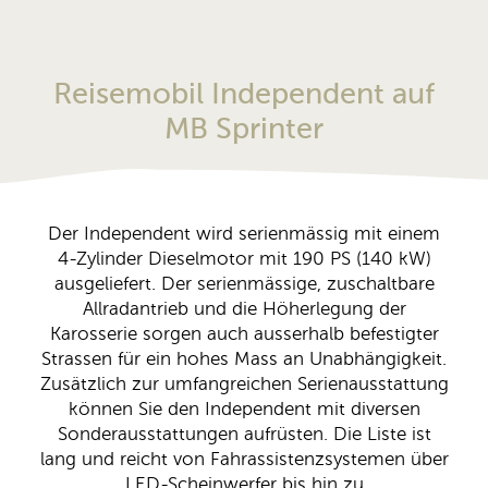
Tartaruga Fahrzeugbau
Vermietung
Reisemobil Independent auf
Fahrzeugangebot
MB Sprinter
Aktuelles
Dienstleistungen
Über uns
Der Independent wird serienmässig mit einem
4-Zylinder Dieselmotor mit 190 PS (140 kW)
ausgeliefert. Der serienmässige, zuschaltbare
Kontakt
Allradantrieb und die Höherlegung der
Impressum
Karosserie sorgen auch ausserhalb befestigter
Datenschutz
Strassen für ein hohes Mass an Unabhängigkeit.
Zusätzlich zur umfangreichen Serienausstattung
AGB's
können Sie den Independent mit diversen
Sonderausstattungen aufrüsten. Die Liste ist
zu den Geschäftsmobilen
lang und reicht von Fahrassistenzsystemen über
LED-Scheinwerfer bis hin zu