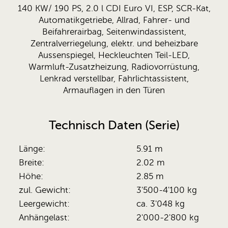
140 KW/ 190 PS, 2.0 l CDI Euro VI, ESP, SCR-Kat,
Automatikgetriebe, Allrad, Fahrer- und
Beifahrerairbag, Seitenwindassistent,
Zentralverriegelung, elektr. und beheizbare
Aussenspiegel, Heckleuchten Teil-LED,
Warmluft-Zusatzheizung, Radiovorrüstung,
Lenkrad verstellbar, Fahrlichtassistent,
Armauflagen in den Türen
Technisch Daten (Serie)
Länge:
5.91 m
Breite:
2.02 m
Höhe:
2.85 m
zul. Gewicht:
3'500-4'100 kg
Leergewicht:
ca. 3'048 kg
Anhängelast:
2'000-2'800 kg