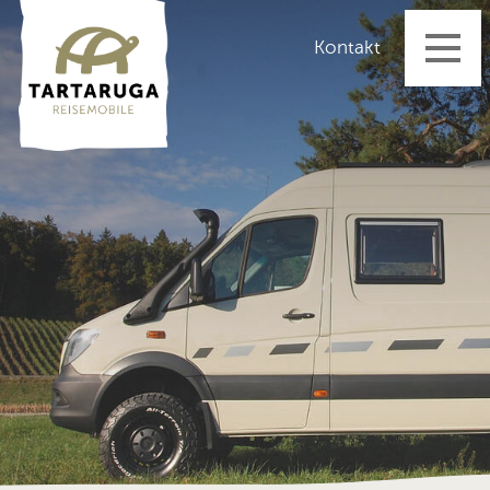
Startseite
Kontakt
Reisemobile
bimobil
CS-Reisemobile
Corona
Cosmo
Duo & Duo Independent
Luxor & Encanto
Independent
Rondo
Dovra
Dethleffs
Fischer