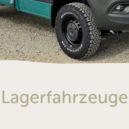
Dethleffs
Fischer
Tartaruga Fa
Vermietu
Fahrzeug
Lagerfahrzeuge
Aktuelles