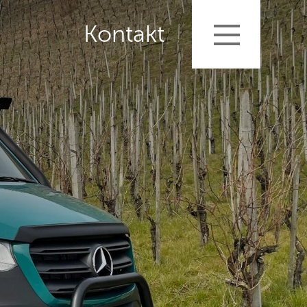
Kontakt
ile
nd Expeditionsmobile
igung
ile