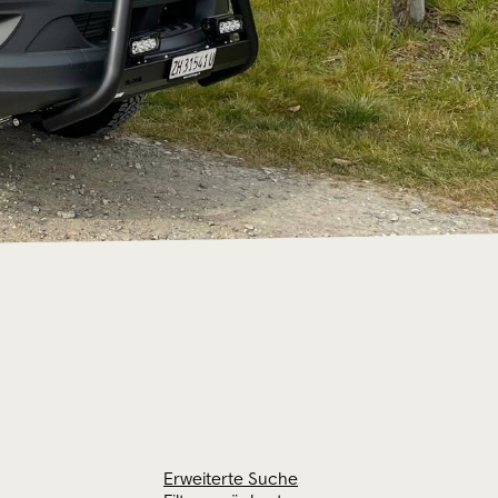
hrzeugbau
ng
angebot