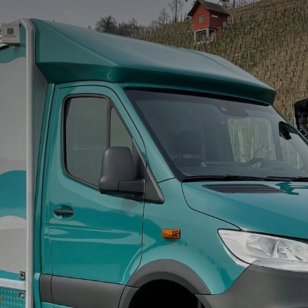
Startseite
Reisemob
bimobil
Pickups
Reisemobile
Fernreise- u
Sonderanfert
CS-Reisemob
Dovra